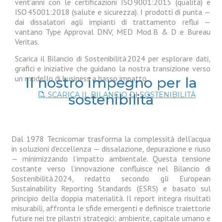
vent’anni con le certificazioni ISO 9001:2015 (qualità) e
ISO 45001:2018 (salute e sicurezza). I prodotti di punta —
dai dissalatori agli impianti di trattamento reflui —
vantano Type Approval DNV, MED Mod. B & D e Bureau
Veritas.
Scarica il Bilancio di Sostenibilità 2024 per esplorare dati,
grafici e iniziative che guidano la nostra transizione verso
un modello di business a basso impatto.
Il nostro impegno per la
SCARICA IL BILANCIO DI SOSTENIBILITÀ
sostenibilità
Dal 1978 Tecnicomar trasforma la complessità dell’acqua
in soluzioni d’eccellenza — dissalazione, depurazione e riuso
— minimizzando l’impatto ambientale. Questa tensione
costante verso l’innovazione confluisce nel Bilancio di
Sostenibilità 2024, redatto secondo gli European
Sustainability Reporting Standards (ESRS) e basato sul
principio della doppia materialità. Il report integra risultati
misurabili, affronta le sfide emergenti e definisce traiettorie
future nei tre pilastri strategici: ambiente, capitale umano e