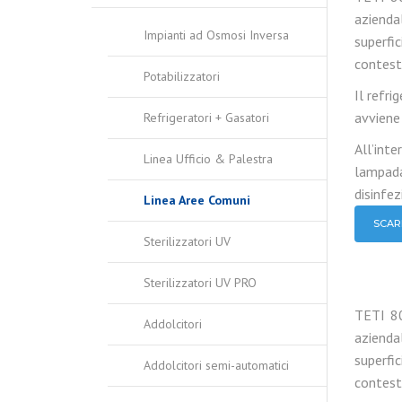
azienda
Impianti ad Osmosi Inversa
superfic
contesti
Potabilizzatori
Il refri
avviene
Refrigeratori + Gasatori
All’int
Linea Ufficio & Palestra
lampada
disinfez
Linea Aree Comuni
SCAR
Sterilizzatori UV
Sterilizzatori UV PRO
TETI 80
Addolcitori
azienda
superfic
Addolcitori semi-automatici
contesti