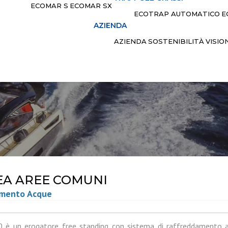
ECOMAR S
ECOMAR SX
ECOTRAP AUTOMATICO
E
AZIENDA
AZIENDA
SOSTENIBILITÀ
VISIO
EA AREE COMUNI
amento Acque
 è un erogatore free standing con sistema di raffreddamento a 