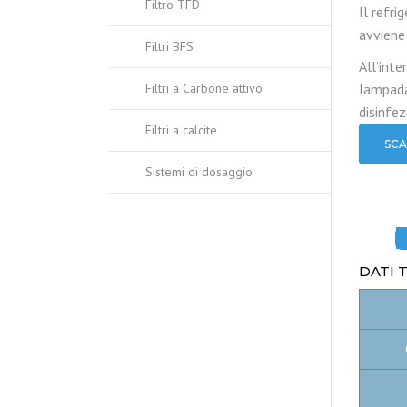
Filtro TFD
Il refri
avviene
Filtri BFS
All’int
Filtri a Carbone attivo
lampada
disinfez
Filtri a calcite
SCA
Sistemi di dosaggio
DATI 