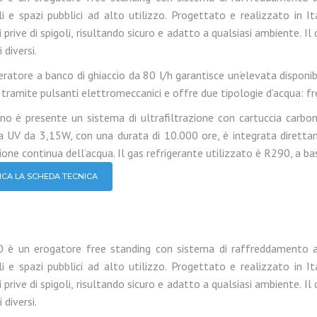
li e spazi pubblici ad alto utilizzo. Progettato e realizzato in I
i prive di spigoli, risultando sicuro e adatto a qualsiasi ambiente.
 diversi.
geratore a banco di ghiaccio da 80 l/h garantisce un’elevata disponi
 tramite pulsanti elettromeccanici e offre due tipologie d’acqua: 
erno è presente un sistema di ultrafiltrazione con cartuccia carbon
 UV da 3,15W, con una durata di 10.000 ore, è integrata direttam
ione continua dell’acqua. Il gas refrigerante utilizzato è R290, a 
ICA LA SCHEDA TECNICA
 è un erogatore free standing con sistema di raffreddamento a 
li e spazi pubblici ad alto utilizzo. Progettato e realizzato in I
i prive di spigoli, risultando sicuro e adatto a qualsiasi ambiente.
 diversi.