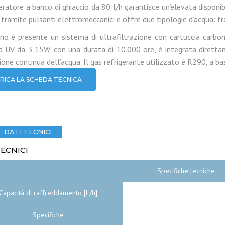
geratore a banco di ghiaccio da 80 l/h garantisce un’elevata disponi
 tramite pulsanti elettromeccanici e offre due tipologie d’acqua: 
erno è presente un sistema di ultrafiltrazione con cartuccia carbon
 UV da 3,15W, con una durata di 10.000 ore, è integrata direttam
ione continua dell’acqua. Il gas refrigerante utilizzato è R290, a 
RICA LA SCHEDA TECNICA
DATI TECNICI
TECNICI
Specifiche tecniche
Capacità di raffreddamento [L/h]
Specifiche