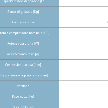
Capacità banco di ghiaccio [Lt]
Banco di ghiaccio [Kg]
Condensazione
tenza compressore nominale [HP]
Potenza assorbita [W]
Assorbimento max. [A]
Connessione acqua [mm]
Altezza area erogazione He [mm]
Versione
Peso netto [Kg]
Peso lordo [Kg]