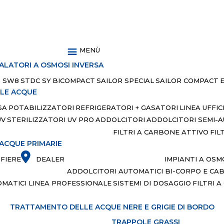
MENÙ
ALATORI A OSMOSI INVERSA
SW8
STDC SY
BICOMPACT
SAILOR SPECIAL
SAILOR COMPACT
LLE ACQUE
SA
POTABILIZZATORI
REFRIGERATORI + GASATORI
LINEA UFFIC
UV
STERILIZZATORI UV PRO
ADDOLCITORI
ADDOLCITORI SEMI-
FILTRI A CARBONE ATTIVO
FIL
 ACQUE PRIMARIE
IMPIANTI A OSM
FIERE
DEALER
ADDOLCITORI AUTOMATICI BI-CORPO E CA
MATICI LINEA PROFESSIONALE
SISTEMI DI DOSAGGIO
FILTRI 
TRATTAMENTO DELLE ACQUE NERE E GRIGIE DI BORDO
TRAPPOLE GRASSI