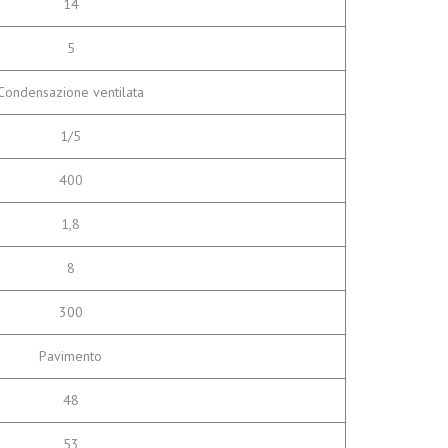
14
5
Condensazione ventilata
1/5
400
1,8
8
300
Pavimento
48
53