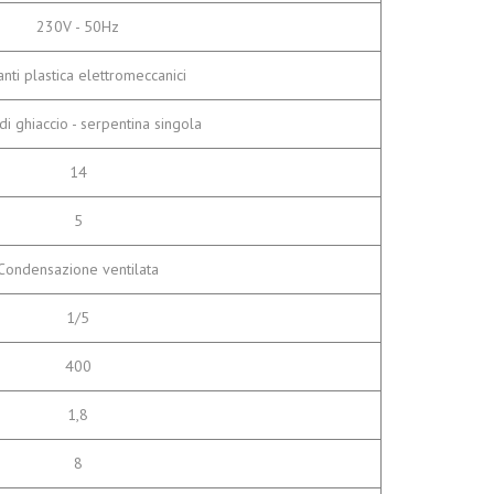
230V - 50Hz
anti plastica elettromeccanici
i ghiaccio - serpentina singola
14
5
Condensazione ventilata
1/5
400
1,8
8