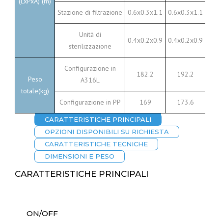
(LxPxA) (m)
Stazione di filtrazione
0.6x0.3x1.1
0.6x0.3x1.1
0.6
Unità di
0.4x0.2x0.9
0.4x0.2x0.9
0.5
sterilizzazione
Configurazione in
182.2
192.2
Peso
A316L
totale(kg)
Configurazione in PP
169
173.6
CARATTERISTICHE PRINCIPALI
OPZIONI DISPONIBILI SU RICHIESTA
CARATTERISTICHE TECNICHE
DIMENSIONI E PESO
CARATTERISTICHE PRINCIPALI
ON/OFF