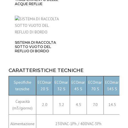
ACQUE REFLUE
SISTEMA DI RACCOLTA
SOTTO VUOTO DEL
REFLUO DI BORDO
CARATTERISTICHE TECNICHE
Specifiche
ECOmar
ECOmar
ECOmar
ECOmar
ECOmar
EC
tecniche
20 S
32 S
45 S
70 S
145 S
23
Capacità
2.0
3.2
4.5
7.0
14.5
2
(m3/giorno)
Alimentazione
230VAC-1Ph / 400VAC-3Ph