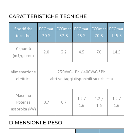
CARATTERISTICHE TECNICHE
Specifiche
ECOmar
ECOmar
ECOmar
ECOmar
ECOmar
EC
tecniche
20 S
32 S
45 S
70 S
145 S
23
Capacità
2.0
3.2
4.5
7.0
14.5
2
(m3/giorno)
Alimentazione
230VAC-1Ph / 400VAC-3Ph
elettrica
altri voltaggi disponibili su richiesta
Massima
1.2 /
1.2 /
1.2 /
Potenza
0.7
0.7
2
1.6
1.6
1.6
assorbita (kW)
DIMENSIONI E PESO