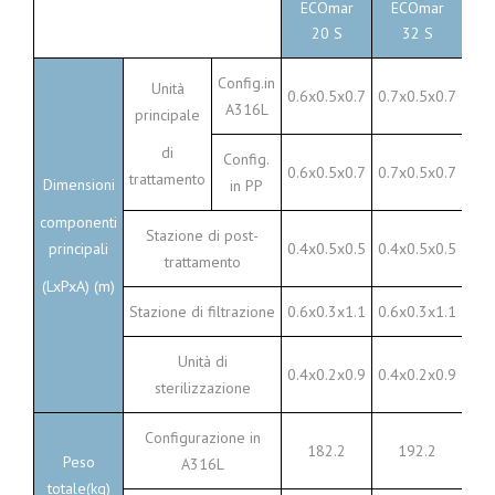
ECOmar
ECOmar
E
20 S
32 S
Config.in
Unità
0.6x0.5x0.7
0.7x0.5x0.7
0.8
A316L
principale
di
Config.
0.6x0.5x0.7
0.7x0.5x0.7
0.8
trattamento
Dimensioni
in PP
componenti
Stazione di post-
principali
0.4x0.5x0.5
0.4x0.5x0.5
0.4
trattamento
(LxPxA) (m)
Stazione di filtrazione
0.6x0.3x1.1
0.6x0.3x1.1
0.6
Unità di
0.4x0.2x0.9
0.4x0.2x0.9
0.5
sterilizzazione
Configurazione in
182.2
192.2
Peso
A316L
totale(kg)