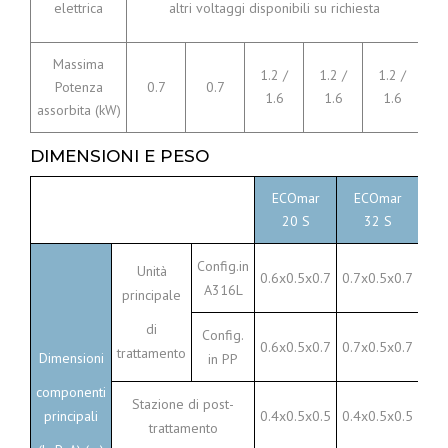
elettrica
altri voltaggi disponibili su richiesta
Massima
1.2 /
1.2 /
1.2 /
Potenza
0.7
0.7
2
1.6
1.6
1.6
assorbita (kW)
DIMENSIONI E PESO
ECOmar
ECOmar
E
20 S
32 S
Config.in
Unità
0.6x0.5x0.7
0.7x0.5x0.7
0.8
A316L
principale
di
Config.
0.6x0.5x0.7
0.7x0.5x0.7
0.8
trattamento
Dimensioni
in PP
componenti
Stazione di post-
principali
0.4x0.5x0.5
0.4x0.5x0.5
0.4
trattamento