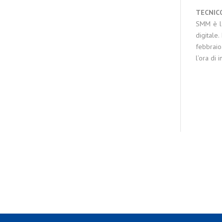
TECNIC
SMM è la
digitale.
febbraio
l’ora di 