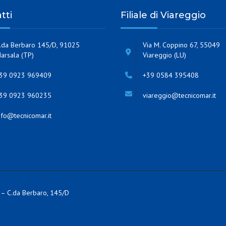
tti
Filiale di Viareggio
.da Berbaro 145/D, 91025
Via M. Coppino 67, 55049
arsala (TP)
Viareggio (LU)
39 0923 969409
+39 0584 395408
39 0923 960235
viareggio@tecnicomar.it
nfo@tecnicomar.it
 – C.da Berbaro, 145/D