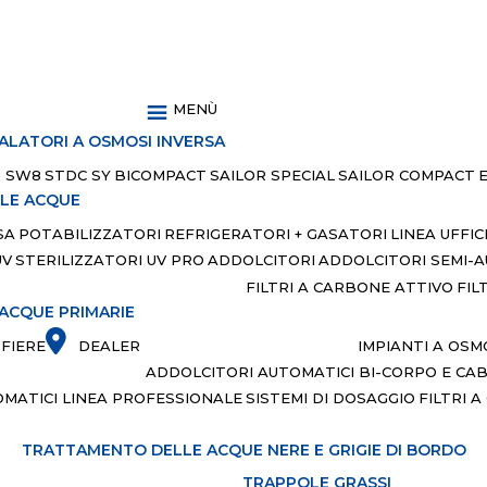
MENÙ
ALATORI A OSMOSI INVERSA
SW8
STDC SY
BICOMPACT
SAILOR SPECIAL
SAILOR COMPACT
LLE ACQUE
SA
POTABILIZZATORI
REFRIGERATORI + GASATORI
LINEA UFFIC
UV
STERILIZZATORI UV PRO
ADDOLCITORI
ADDOLCITORI SEMI-
FILTRI A CARBONE ATTIVO
FIL
 ACQUE PRIMARIE
IMPIANTI A OSM
FIERE
DEALER
ADDOLCITORI AUTOMATICI BI-CORPO E CA
MATICI LINEA PROFESSIONALE
SISTEMI DI DOSAGGIO
FILTRI 
TRATTAMENTO DELLE ACQUE NERE E GRIGIE DI BORDO
TRAPPOLE GRASSI