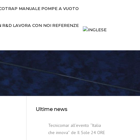
COTRAP MANUALE
POMPE A VUOTO
N
R&D
LAVORA CON NOI
REFERENZE
Ultime news
Tecnicomar all’evento “Italia
che innova” de Il Sole 24 ORE